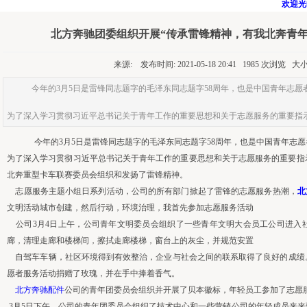
欢迎光临
北方奔驰团委组织开展“传承雷锋精神，有我北奔青年
来源: 发布时间: 2021-05-18 20:41 1985 次浏览 大
今年的3月5日是雷锋同志题字的毛泽东同志题字58周年，也是中国青年志愿者
为了深入学习贯彻习近平总书记关于青年工作的重要思想和关于志愿服务的重要指
今年的3月5日是雷锋同志题字的毛泽东同志题字58周年，也是中国青年志愿
为了深入学习贯彻习近平总书记关于青年工作的重要思想和关于志愿服务的重要指
北奔重型卡车联赛委员会组织和发扬了雷锋精神。
志愿服务主题小组日系列活动，公司的所有部门掀起了雷锋的志愿服务热潮，
北
文明活动城市创建，然后行动，环境治理，我首先参加志愿服务活动
公司3月4日上午，公司青年文明委员会组织了一些青年文明大会员工公司进入
廊，清理走廊和楼梯间，擦拭走廊楼梯，窗台上的灰尘，并规范安置
自驾车车辆，社区环境得到有效整治，企业与社会之间的联系取得了良好的成绩
愿者服务活动捐赠了玫瑰，并在手中捧着香气。
北方奔驰配件
公司的青年团委员会组织并开展了贝本徽标，年轻员工参加了志愿
3月5日下午，公司的青年团委员会组织了技术中心和一些营销公司的年轻成员来