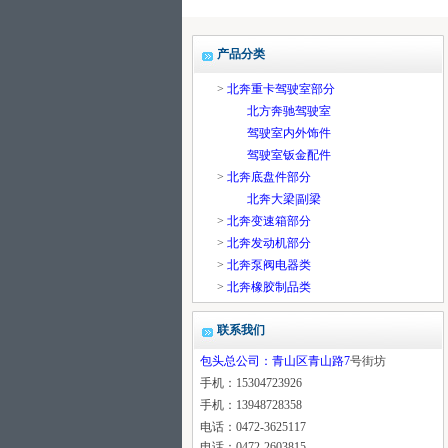
产品分类
>
北奔重卡驾驶室部分
北方奔驰驾驶室
驾驶室内外饰件
驾驶室钣金配件
>
北奔底盘件部分
北奔大梁|副梁
>
北奔变速箱部分
>
北奔发动机部分
>
北奔泵阀电器类
>
北奔橡胶制品类
联系我们
包头总公司：青山区青山路7
号街坊
手机：15304723926
手机：13948728358
电话：0472-3625117
电话：0472-2603815