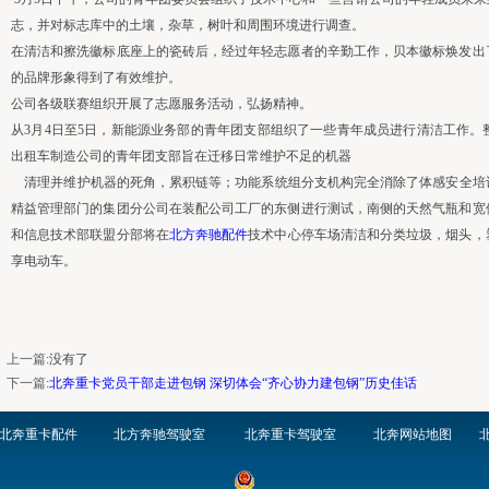
志，并对标志库中的土壤，杂草，树叶和周围环境进行调查。
在清洁和擦洗徽标底座上的瓷砖后，经过年轻志愿者的辛勤工作，贝本徽标焕发出
的品牌形象得到了有效维护。
公司各级联赛组织开展了志愿服务活动，弘扬精神。
从3月4日至5日，新能源业务部的青年团支部组织了一些青年成员进行清洁工作
出租车制造公司的青年团支部旨在迁移日常维护不足的机器
清理并维护机器的死角，累积链等；功能系统组分支机构完全消除了体感安全培
精益管理部门的集团分公司在装配公司工厂的东侧进行测试，南侧的天然气瓶和宽
和信息技术部联盟分部将在
北方奔驰配件
技术中心停车场清洁和分类垃圾，烟头，
享电动车。
上一篇
:没有了
下一篇
:
北奔重卡党员干部走进包钢 深切体会“齐心协力建包钢”历史佳话
北奔重卡配件
北方奔驰驾驶室
北奔重卡驾驶室
北奔网站地图