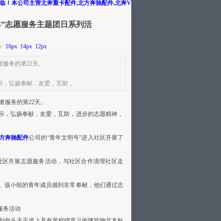
！本公司主营北奔重卡配件,北方奔驰配件,北奔V3配件,北奔配件,北奔驾驶室,北方奔驰车
”志愿服务主题团日系列活
小:
16px
14px
12px
服务的第22天。
示，弘扬奉献，友爱，互助，
者服务的第22天。
示，弘扬奉献，友爱，互助，进步的志愿精神，
方奔驰配件
公司的“青年文明号”进入社区开展了
社区开展志愿服务活动，与社区合作清理社区走
。该小组的青年成员感到非常奉献，他们通过志
服务活动
来到包头主干道上具有里程碑意义的建筑物北本标