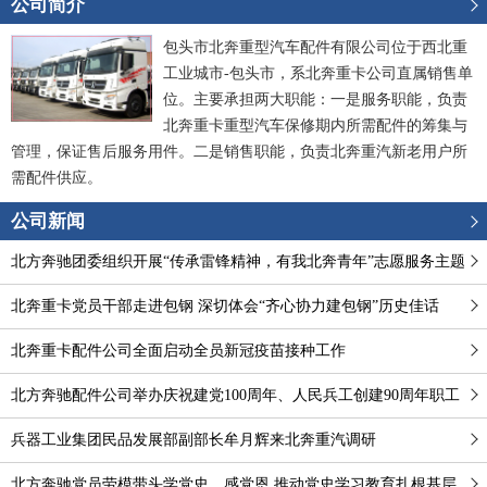
公司简介
包头市北奔重型汽车配件有限公司位于西北重
工业城市-包头市，系北奔重卡公司直属销售单
位。主要承担两大职能：一是服务职能，负责
北奔重卡重型汽车保修期内所需配件的筹集与
管理，保证售后服务用件。二是销售职能，负责北奔重汽新老用户所
需配件供应。
公司新闻
北方奔驰团委组织开展“传承雷锋精神，有我北奔青年”志愿服务主题
团日系列活动
北奔重卡党员干部走进包钢 深切体会“齐心协力建包钢”历史佳话
北奔重卡配件公司全面启动全员新冠疫苗接种工作
北方奔驰配件公司举办庆祝建党100周年、人民兵工创建90周年职工
健步行活动
兵器工业集团民品发展部副部长牟月辉来北奔重汽调研
北方奔驰党员劳模带头学党史、感党恩 推动党史学习教育扎根基层