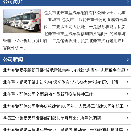
公司简介
包头市北奔重型汽车配件有限公司位于西北重
工业城市-包头市，系北奔重卡公司直属销售单
位。主要承担两大职能：一是服务职能，负责
北奔重卡重型汽车保修期内所需配件的筹集与
管理，保证售后服务用件。二是销售职能，负责北奔重汽新老用户所
需配件供应。
公司新闻
北方奔驰团委组织开展“传承雷锋精神，有我北奔青年”志愿服务主题
团日系列活动
北奔重卡党员干部走进包钢 深切体会“齐心协力建包钢”历史佳话
北奔重卡配件公司全面启动全员新冠疫苗接种工作
北方奔驰配件公司举办庆祝建党100周年、人民兵工创建90周年职工
健步行活动
兵器工业集团民品发展部副部长牟月辉来北奔重汽调研
北方奔驰党员劳模带头学党史、感党恩 推动党史学习教育扎根基层