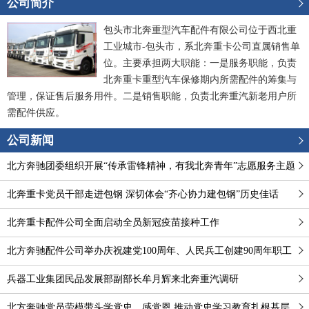
公司简介
包头市北奔重型汽车配件有限公司位于西北重
工业城市-包头市，系北奔重卡公司直属销售单
位。主要承担两大职能：一是服务职能，负责
北奔重卡重型汽车保修期内所需配件的筹集与
管理，保证售后服务用件。二是销售职能，负责北奔重汽新老用户所
需配件供应。
公司新闻
北方奔驰团委组织开展“传承雷锋精神，有我北奔青年”志愿服务主题
团日系列活动
北奔重卡党员干部走进包钢 深切体会“齐心协力建包钢”历史佳话
北奔重卡配件公司全面启动全员新冠疫苗接种工作
北方奔驰配件公司举办庆祝建党100周年、人民兵工创建90周年职工
健步行活动
兵器工业集团民品发展部副部长牟月辉来北奔重汽调研
北方奔驰党员劳模带头学党史、感党恩 推动党史学习教育扎根基层