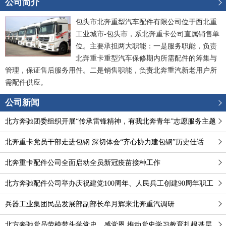
公司简介
包头市北奔重型汽车配件有限公司位于西北重
工业城市-包头市，系北奔重卡公司直属销售单
位。主要承担两大职能：一是服务职能，负责
北奔重卡重型汽车保修期内所需配件的筹集与
管理，保证售后服务用件。二是销售职能，负责北奔重汽新老用户所
需配件供应。
公司新闻
北方奔驰团委组织开展“传承雷锋精神，有我北奔青年”志愿服务主题
团日系列活动
北奔重卡党员干部走进包钢 深切体会“齐心协力建包钢”历史佳话
北奔重卡配件公司全面启动全员新冠疫苗接种工作
北方奔驰配件公司举办庆祝建党100周年、人民兵工创建90周年职工
健步行活动
兵器工业集团民品发展部副部长牟月辉来北奔重汽调研
北方奔驰党员劳模带头学党史、感党恩 推动党史学习教育扎根基层