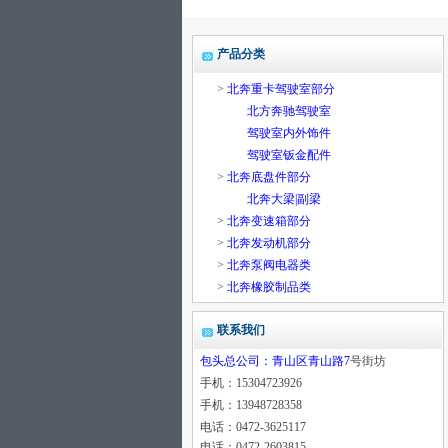
产品分类
>
北奔重卡驾驶室部分
北方奔驰驾驶室
驾驶室内外饰件
驾驶室钣金配件
>
北奔底盘件部分
北奔大梁|副梁
>
北奔变速箱部分
>
北奔发动机部分
>
北奔泵阀电器类
>
北奔橡胶制品类
联系我们
包头总公司：青山区青山路7
号街坊
手机：15304723926
手机：13948728358
电话：0472-3625117
电话：0472-2603815