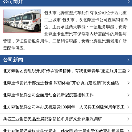
公司简介
包头市北奔重型汽车配件有限公司位于西北重
工业城市-包头市，系北奔重卡公司直属销售单
位。主要承担两大职能：一是服务职能，负责
北奔重卡重型汽车保修期内所需配件的筹集与
管理，保证售后服务用件。二是销售职能，负责北奔重汽新老用户所
需配件供应。
公司新闻
北方奔驰团委组织开展“传承雷锋精神，有我北奔青年”志愿服务主题
团日系列活动
北奔重卡党员干部走进包钢 深切体会“齐心协力建包钢”历史佳话
北奔重卡配件公司全面启动全员新冠疫苗接种工作
北方奔驰配件公司举办庆祝建党100周年、人民兵工创建90周年职工
健步行活动
兵器工业集团民品发展部副部长牟月辉来北奔重汽调研
北方奔驰党员劳模带头学党史、感党恩 推动党史学习教育扎根基层