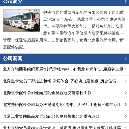
公司简介
包头市北奔重型汽车配件有限公司位于西北重
工业城市-包头市，系北奔重卡公司直属销售单
位。主要承担两大职能：一是服务职能，负责
北奔重卡重型汽车保修期内所需配件的筹集与
管理，保证售后服务用件。二是销售职能，负责北奔重汽新老用户所
需配件供应。
公司新闻
北方奔驰团委组织开展“传承雷锋精神，有我北奔青年”志愿服务主题
团日系列活动
北奔重卡党员干部走进包钢 深切体会“齐心协力建包钢”历史佳话
北奔重卡配件公司全面启动全员新冠疫苗接种工作
北方奔驰配件公司举办庆祝建党100周年、人民兵工创建90周年职工
健步行活动
兵器工业集团民品发展部副部长牟月辉来北奔重汽调研
北方奔驰党员劳模带头学党史、感党恩 推动党史学习教育扎根基层